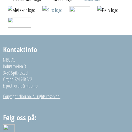
Kontaktinfo
NIBU AS
Industriveien 3
3430 Spikkestad
Org.nr: 924 748 842
E-post:
ordre@nibu.no
Copyright Nibu.no. All rights reserved.
Følg oss på: