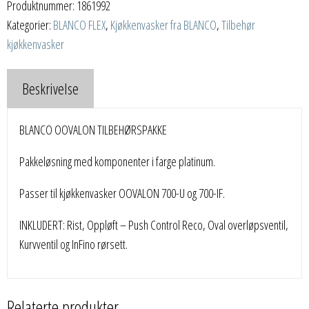
Produktnummer:
1861992
Kategorier:
BLANCO FLEX
,
Kjøkkenvasker fra BLANCO
,
Tilbehør
kjøkkenvasker
Beskrivelse
BLANCO OOVALON TILBEHØRSPAKKE
Pakkeløsning med komponenter i farge platinum.
Passer til kjøkkenvasker OOVALON 700-U og 700-IF.
INKLUDERT: Rist, Oppløft – Push Control Reco, Oval overløpsventil,
Kurvventil og InFino rørsett.
Relaterte produkter