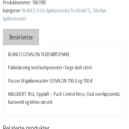
Produktnummer:
1861985
Kategorier:
BLANCO FLEX
,
Kjøkkenvasker fra BLANCO
,
Tilbehør
kjøkkenvasker
Beskrivelse
BLANCO OOVALON TILBEHØRSPAKKE
Pakkeløsning med komponenter i farge dark steel.
Passer til kjøkkenvasker OOVALON 700-U og 700-IF.
INKLUDERT: Rist, Oppløft – Push Control Reco, Oval overløpsventil,
Kurvventil og InFino rørsett.
Relaterte produkter