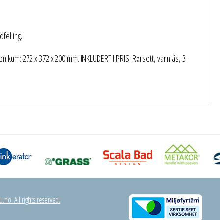
felling.
n kum: 272 x 372 x 200 mm. INKLUDERT I PRIS: Rørsett, vannlås, 3
.no. All rights reserved.