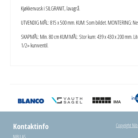
Kjøkkenvask i SILGRANIT, lavagrå.
UTVENDIG MÅL: 815 x 500 mm. KUM: Som bildet. MONTERING: Ned
SKAPMÅL: Min. 80 cm KUM MÅL: Stor kum: 439 x 430 x 200 mm. Lite
1/2» kurvventil.
Kontaktinfo
Copyright Nibu
NIBU AS