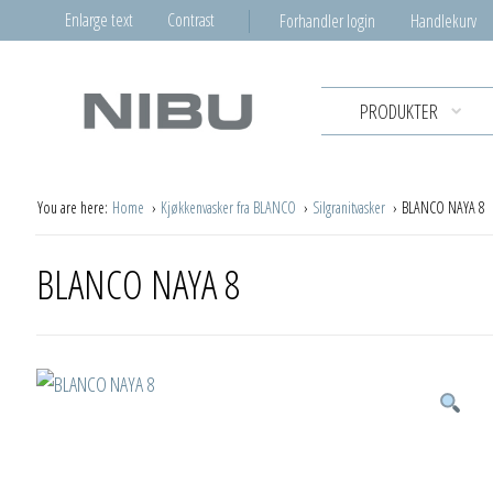
Enlarge text
Contrast
Forhandler login
Handlekurv
PRODUKTER
You are here:
Home
Kjøkkenvasker fra BLANCO
Silgranitvasker
BLANCO NAYA 8
BLANCO NAYA 8