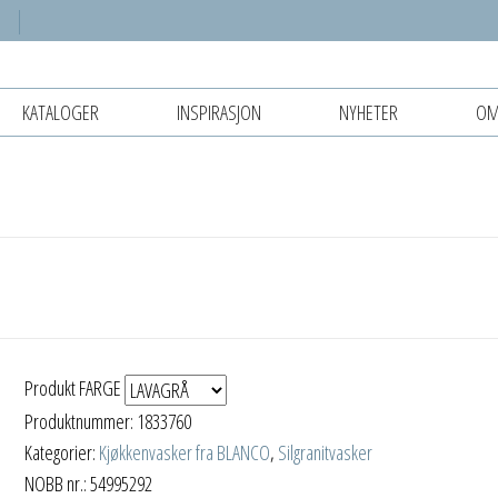
KATALOGER
INSPIRASJON
NYHETER
OM
Produkt FARGE
Produktnummer:
1833760
Kategorier:
Kjøkkenvasker fra BLANCO
,
Silgranitvasker
NOBB nr.: 54995292