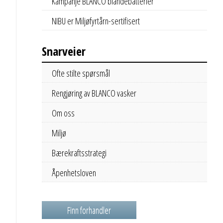
Kampanje BLANCO blandebatterier
NIBU er Miljøfyrtårn-sertifisert
Snarveier
Ofte stilte spørsmål
Rengjøring av BLANCO vasker
Om oss
Miljø
Bærekraftsstrategi
Åpenhetsloven
Finn forhandler