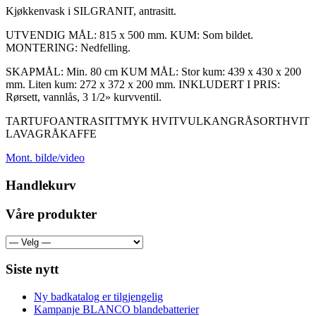
Kjøkkenvask i SILGRANIT, antrasitt.
UTVENDIG MÅL: 815 x 500 mm. KUM: Som bildet.
MONTERING: Nedfelling.
SKAPMÅL: Min. 80 cm KUM MÅL: Stor kum: 439 x 430 x 200
mm. Liten kum: 272 x 372 x 200 mm. INKLUDERT I PRIS:
Rørsett, vannlås, 3 1/2» kurvventil.
TARTUFO
ANTRASITT
MYK HVIT
VULKANGRÅ
SORT
HVIT
LAVAGRÅ
KAFFE
Mont. bilde/video
Handlekurv
Våre produkter
Siste nytt
Ny badkatalog er tilgjengelig
Kampanje BLANCO blandebatterier