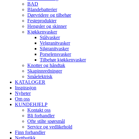
BAD
Blandebatterier
Dørvridere og tilbehør
Festeprodukter
Hengsler og skinner
Kjøkkenvasker
Stålvasker
Velgranitvasker
Silgranitvasker
Porselensvasker
Tilbehør kjøkkenvasker
Knotter og håndtak
Skapinnredninger
Småelektrisk
KATALOGER
Inspirasjon
Nyheter
Om oss
KUNDEHJELP
Kontakt oss
Bli forhandler
Ofte stilte spørsmål
Service og vedlikehold
Finn forhandler
Nettbutikk