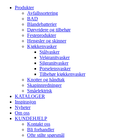
Produkter
Avfallssortering
BAD
Blandebatterier
Dørvridere og tilbehør
Festeprodukter
Hengsler og skinner
Kjøkkenvasker
Stålvasker
Velgranitvasker
Silgranitvasker
Porselensvasker
Tilbehør kjøkkenvasker
Knotter og håndtak
Skapinnredninger
Småelektrisk
KATALOGER
Inspirasjon
Nyheter
Om oss
KUNDEHJELP
Kontakt oss
Bli forhandler
Ofte stilte spørsmål