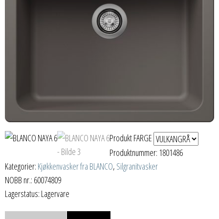
Produkt FARGE
Produktnummer:
1801486
Kategorier:
Kjøkkenvasker fra BLANCO
,
Silgranitvasker
NOBB nr.: 60074809
Lagerstatus: Lagervare