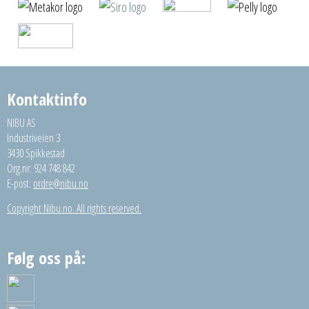
Kontaktinfo
NIBU AS
Industriveien 3
3430 Spikkestad
Org.nr: 924 748 842
E-post:
ordre@nibu.no
Copyright Nibu.no. All rights reserved.
Følg oss på: