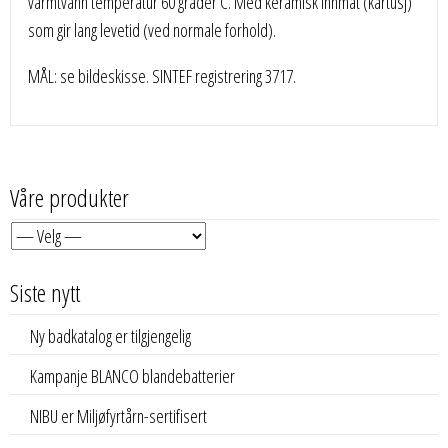
varmtvann temperatur 60 grader C. Med keramisk innmat (kartusj)
som gir lang levetid (ved normale forhold).
MÅL: se bildeskisse. SINTEF registrering 3717.
Våre produkter
Siste nytt
Ny badkatalog er tilgjengelig
Kampanje BLANCO blandebatterier
NIBU er Miljøfyrtårn-sertifisert