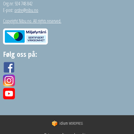
Org.nr: 924 748 842
E-post:
ordre@nibu.no
Copyright Nibu.no. All rights reserved.
Følg oss på:
idium
WORDPRESS