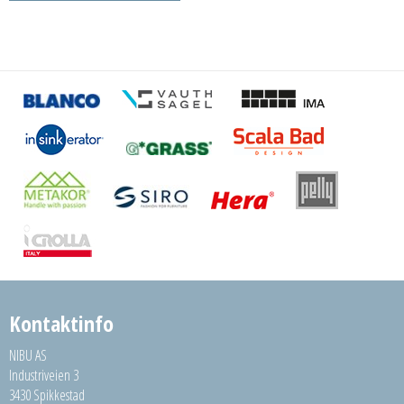
Kontaktinfo
NIBU AS
Industriveien 3
3430 Spikkestad