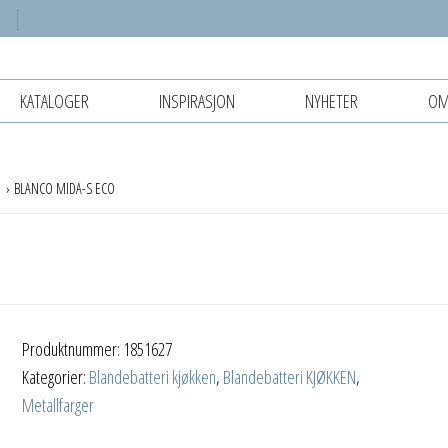
KATALOGER
INSPIRASJON
NYHETER
OM
r
BLANCO MIDA-S ECO
Produktnummer:
1851627
Kategorier:
Blandebatteri kjøkken
,
Blandebatteri KJØKKEN
,
Metallfarger