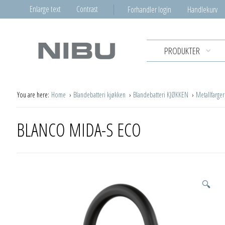
Enlarge text
Contrast
Forhandler login
Handlekurv
PRODUKTER
You are here:
Home
Blandebatteri kjøkken
Blandebatteri KJØKKEN
Metallfarge
BLANCO MIDA-S ECO
🔍