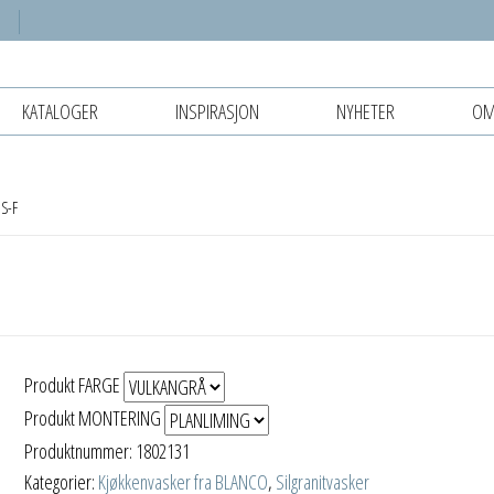
KATALOGER
INSPIRASJON
NYHETER
OM
S-F
Produkt FARGE
Produkt MONTERING
Produktnummer:
1802131
Kategorier:
Kjøkkenvasker fra BLANCO
,
Silgranitvasker