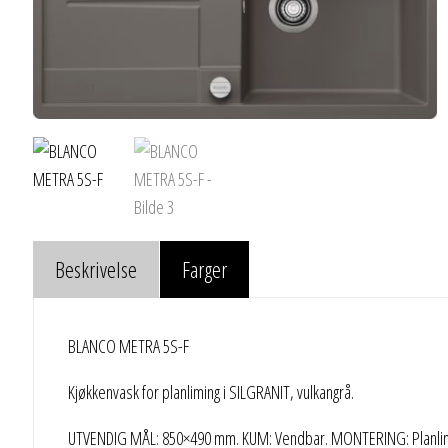
Beskrivelse
Farger
BLANCO METRA 5S-F
Kjøkkenvask for planliming i SILGRANIT, vulkangrå.
UTVENDIG MÅL: 850×490 mm. KUM: Vendbar. MONTERING: Planlim