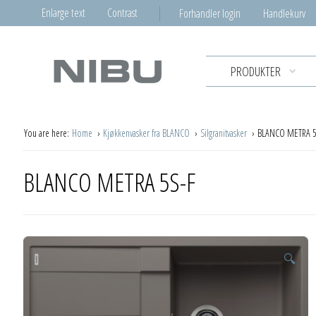
Enlarge text
Contrast
Forhandler login
Handlekurv
PRODUKTER
You are here:
Home
Kjøkkenvasker fra BLANCO
Silgranitvasker
BLANCO METRA 5
BLANCO METRA 5S-F
🔍