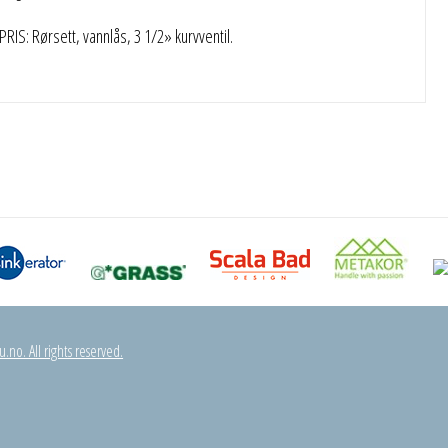
IS: Rørsett, vannlås, 3 1/2» kurvventil.
.no. All rights reserved.