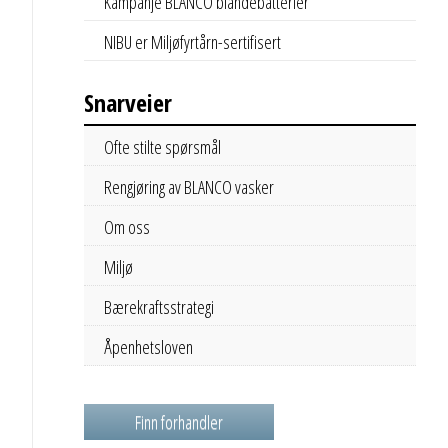
Kampanje BLANCO blandebatterier
NIBU er Miljøfyrtårn-sertifisert
Snarveier
Ofte stilte spørsmål
Rengjøring av BLANCO vasker
Om oss
Miljø
Bærekraftsstrategi
Åpenhetsloven
Finn forhandler