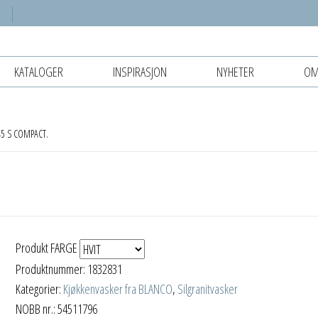
KATALOGER
INSPIRASJON
NYHETER
OM
5 S COMPACT.
Produkt FARGE
Produktnummer:
1832831
Kategorier:
Kjøkkenvasker fra BLANCO
,
Silgranitvasker
NOBB nr.: 54511796