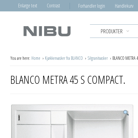
Enlarge text
Contrast
Forhandler login
Handlekurv
PRODUKTER
You are here:
Home
Kjøkkenvasker fra BLANCO
Silgranitvasker
BLANCO METRA 4
BLANCO METRA 45 S COMPACT.