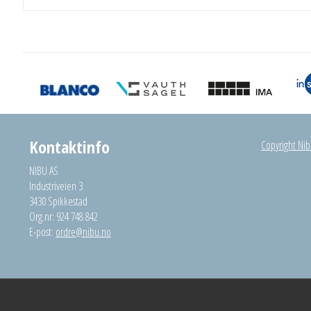
Kontaktinfo
Copyright Nibu
NIBU AS
Industriveien 3
3430 Spikkestad
Org.nr: 924 748 842
E-post:
ordre@nibu.no