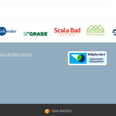
.no. All rights reserved.
idium
WORDPRESS