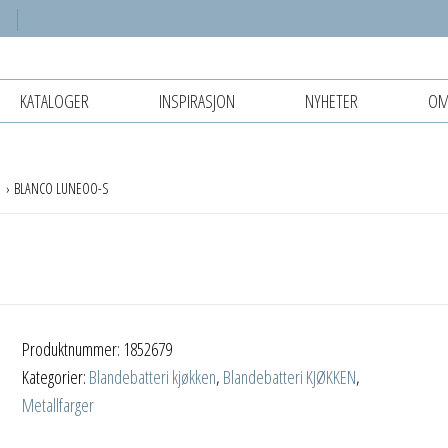
KATALOGER
INSPIRASJON
NYHETER
OM
r
BLANCO LUNEOO-S
Produktnummer:
1852679
Kategorier:
Blandebatteri kjøkken
,
Blandebatteri KJØKKEN
,
Metallfarger