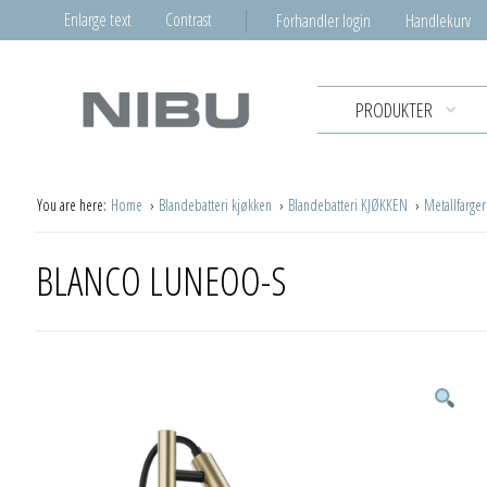
Enlarge text
Contrast
Forhandler login
Handlekurv
PRODUKTER
You are here:
Home
Blandebatteri kjøkken
Blandebatteri KJØKKEN
Metallfarge
BLANCO LUNEOO-S