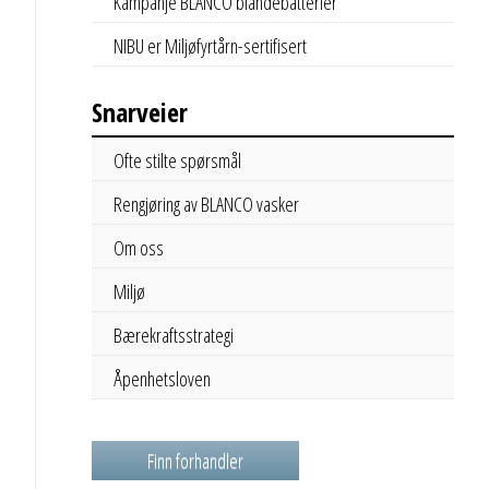
Kampanje BLANCO blandebatterier
NIBU er Miljøfyrtårn-sertifisert
Snarveier
Ofte stilte spørsmål
Rengjøring av BLANCO vasker
Om oss
Miljø
Bærekraftsstrategi
Åpenhetsloven
Finn forhandler