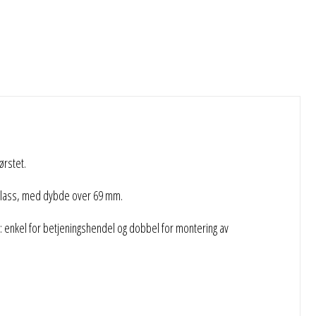
ørstet.
 plass, med dybde over 69 mm.
: enkel for betjeningshendel og dobbel for montering av