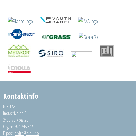
Kontaktinfo
NIBU AS
Industriveien 3
3430 Spikkestad
Org.nr: 924 748 842
E-post:
ordre@nibu.no