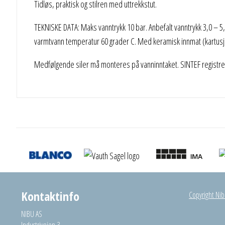
Tidløs, praktisk og stilren med uttrekkstut.
TEKNISKE DATA: Maks vanntrykk 10 bar. Anbefalt vanntrykk 3,0 – 5,
varmtvann temperatur 60 grader C. Med keramisk innmat (kartusj) 
Medfølgende siler må monteres på vanninntaket. SINTEF registre
Kontaktinfo
Copyright Nibu
NIBU AS
Industriveien 3