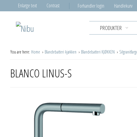
Enlarge text
Contrast
Forhandler login
Handlekurv
PRODUKTER
You are here:
Home
Blandebatteri kjøkken
Blandebatteri KJØKKEN
Silgranitfar
BLANCO LINUS-S