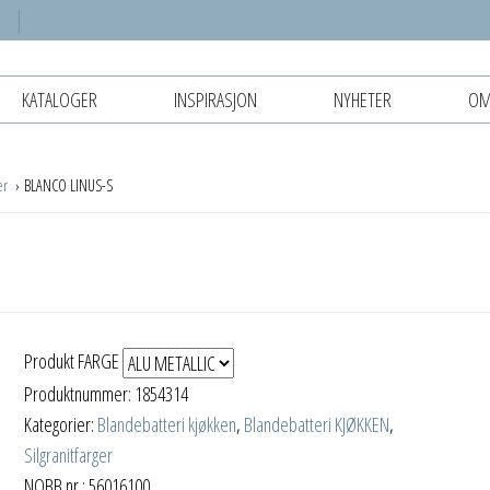
KATALOGER
INSPIRASJON
NYHETER
OM
ger
BLANCO LINUS-S
Produkt FARGE
Produktnummer:
1854314
Kategorier:
Blandebatteri kjøkken
,
Blandebatteri KJØKKEN
,
Silgranitfarger
NOBB nr.: 56016100