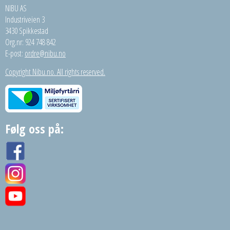
NIBU AS
Industriveien 3
3430 Spikkestad
Org.nr: 924 748 842
E-post:
ordre@nibu.no
Copyright Nibu.no. All rights reserved.
Følg oss på: