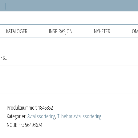
KATALOGER
INSPIRASJON
NYHETER
OM
r 6L.
Produktnummer:
1846852
Kategorier:
Avfallssortering
,
Tilbehør avfallssortering
NOBB nr.: 56493674