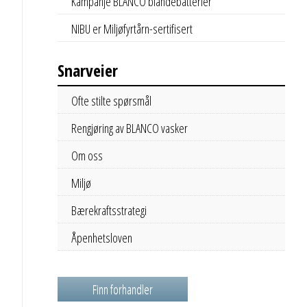
Kampanje BLANCO blandebatterier
NIBU er Miljøfyrtårn-sertifisert
Snarveier
Ofte stilte spørsmål
Rengjøring av BLANCO vasker
Om oss
Miljø
Bærekraftsstrategi
Åpenhetsloven
Finn forhandler