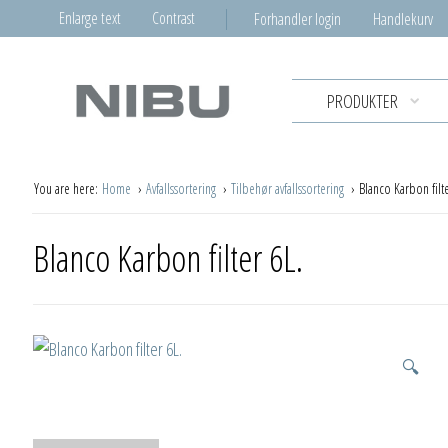
Enlarge text
Contrast
Forhandler login
Handlekurv
PRODUKTER
You are here:
Home
Avfallssortering
Tilbehør avfallssortering
Blanco Karbon filte
Blanco Karbon filter 6L.
🔍