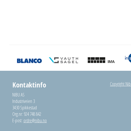
Kontaktinfo
Copyright Nibu
NIBU AS
Industriveien 3
3430 Spikkestad
Org.nr: 924 748 842
E-post:
ordre@nibu.no