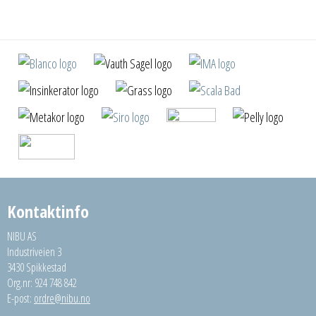
Kontaktinfo
NIBU AS
Industriveien 3
3430 Spikkestad
Org.nr: 924 748 842
E-post:
ordre@nibu.no