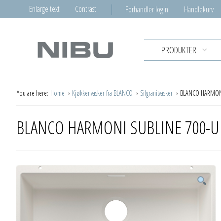
Enlarge text
Contrast
Forhandler login
Handlekurv
PRODUKTER
You are here:
Home
Kjøkkenvasker fra BLANCO
Silgranitvasker
BLANCO HARMONI
BLANCO HARMONI SUBLINE 700-U