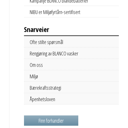
Kampanje BLANCO blandebatterier
NIBU er Miljøfyrtårn-sertifisert
Snarveier
Ofte stilte spørsmål
Rengjøring av BLANCO vasker
Om oss
Miljø
Bærekraftsstrategi
Åpenhetsloven
Finn forhandler