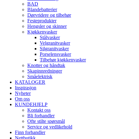
BAD
Blandebatterier
Dørvridere og tilbehør
Festeprodukter
Hengsler og skinner
Kjøkkenvasker
Stålvasker
Velgranitvasker
Silgranitvasker
Porselensvasker
Tilbehør kjøkkenvasker
Knotter og håndtak
Skapinnredninger
Småelektrisk
KATALOGER
Inspirasjon
Nyheter
Om oss
KUNDEHJELP
Kontakt oss
Bli forhandler
Ofte stilte spørsmål
Service og vedlikehold
Finn forhandler
Nettbutikk