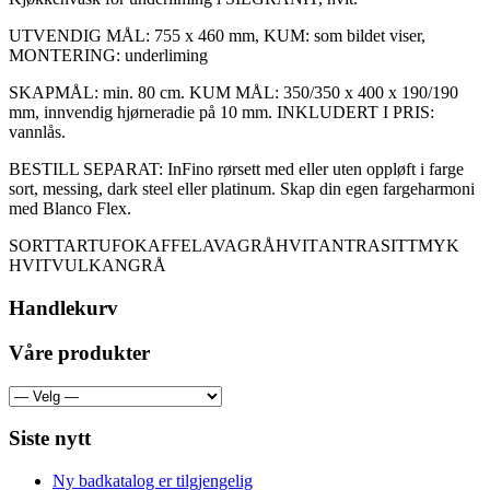
UTVENDIG MÅL: 755 x 460 mm, KUM: som bildet viser,
MONTERING: underliming
SKAPMÅL: min. 80 cm. KUM MÅL: 350/350 x 400 x 190/190
mm, innvendig hjørneradie på 10 mm. INKLUDERT I PRIS:
vannlås.
BESTILL SEPARAT: InFino rørsett med eller uten oppløft i farge
sort, messing, dark steel eller platinum. Skap din egen fargeharmoni
med Blanco Flex.
SORT
TARTUFO
KAFFE
LAVAGRÅ
HVIT
ANTRASITT
MYK
HVIT
VULKANGRÅ
Handlekurv
Våre produkter
Siste nytt
Ny badkatalog er tilgjengelig