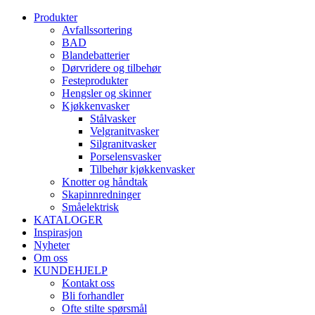
Produkter
Avfallssortering
BAD
Blandebatterier
Dørvridere og tilbehør
Festeprodukter
Hengsler og skinner
Kjøkkenvasker
Stålvasker
Velgranitvasker
Silgranitvasker
Porselensvasker
Tilbehør kjøkkenvasker
Knotter og håndtak
Skapinnredninger
Småelektrisk
KATALOGER
Inspirasjon
Nyheter
Om oss
KUNDEHJELP
Kontakt oss
Bli forhandler
Ofte stilte spørsmål