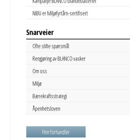
Kampanje BLANCO blandebatterier
NIBU er Miljøfyrtårn-sertifisert
Snarveier
Ofte stilte spørsmål
Rengjøring av BLANCO vasker
Om oss
Miljø
Bærekraftsstrategi
Åpenhetsloven
Finn forhandler