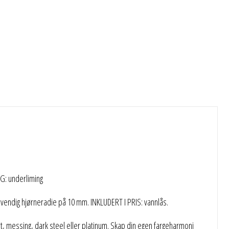
G: underliming
endig hjørneradie på 10 mm. INKLUDERT I PRIS: vannlås.
rt, messing, dark steel eller platinum. Skap din egen fargeharmoni