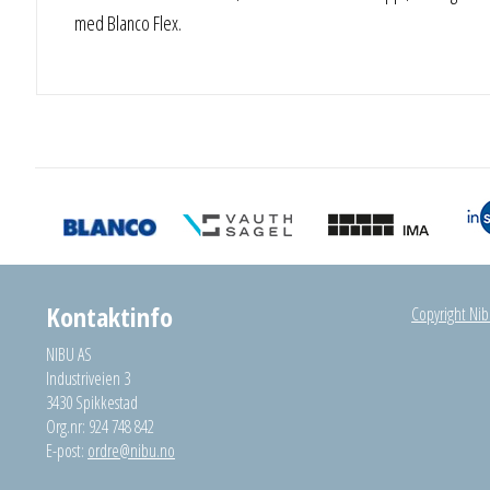
med Blanco Flex.
Kontaktinfo
Copyright Nibu
NIBU AS
Industriveien 3
3430 Spikkestad
Org.nr: 924 748 842
E-post:
ordre@nibu.no