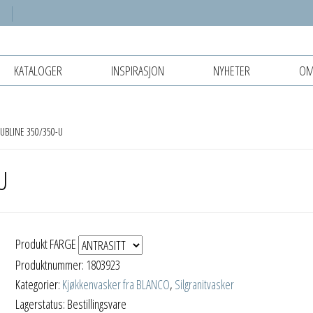
KATALOGER
INSPIRASJON
NYHETER
OM
UBLINE 350/350-U
U
Produkt FARGE
Produktnummer:
1803923
Kategorier:
Kjøkkenvasker fra BLANCO
,
Silgranitvasker
Lagerstatus: Bestillingsvare