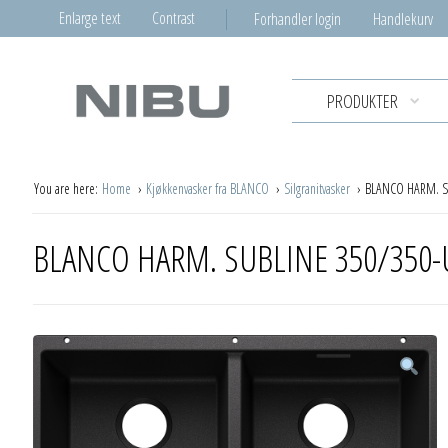
Enlarge text
Contrast
Forhandler login
Handlekurv
PRODUKTER
You are here:
Home
Kjøkkenvasker fra BLANCO
Silgranitvasker
BLANCO HARM. S
BLANCO HARM. SUBLINE 350/350-