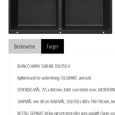
Beskrivelse
Farger
BLANCO HARM. SUBLINE 350/350-U
Kjøkkenvask for underliming i SILGRANIT, antrasitt.
UTVENDIG MÅL: 755 x 460 mm, KUM: som bildet viser, MONTERIN
SKAPMÅL: min. 80 cm. KUM MÅL: 350/350 x 400 x 190/190 mm, innv
BESTILL SEPARAT: InFino rørsett med eller uten oppløft i farge so