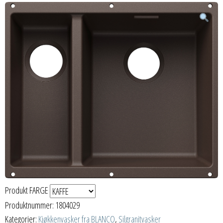
Produkt FARGE
Produktnummer:
1804029
Kategorier:
Kjøkkenvasker fra BLANCO
,
Silgranitvasker