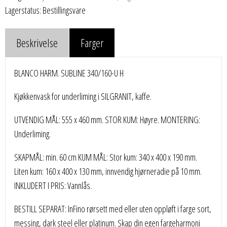
Lagerstatus: Bestillingsvare
Beskrivelse
Farger
BLANCO HARM. SUBLINE 340/160-U H
Kjøkkenvask for underliming i SILGRANIT, kaffe.
UTVENDIG MÅL: 555 x 460 mm. STOR KUM: Høyre. MONTERING:
Underliming.
SKAPMÅL: min. 60 cm KUM MÅL: Stor kum: 340 x 400 x 190 mm.
Liten kum: 160 x 400 x 130 mm, innvendig hjørneradie på 10 mm.
INKLUDERT I PRIS: Vannlås.
BESTILL SEPARAT: InFino rørsett med eller uten oppløft i farge sort,
messing, dark steel eller platinum. Skap din egen fargeharmoni