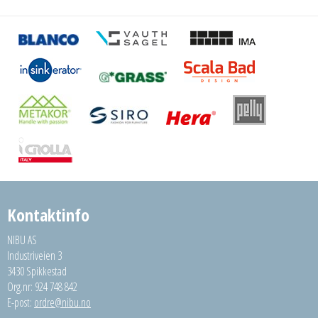
Kontaktinfo
NIBU AS
Industriveien 3
3430 Spikkestad
Org.nr: 924 748 842
E-post:
ordre@nibu.no