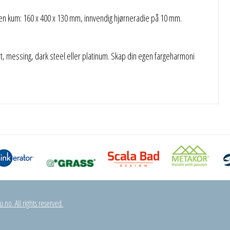
en kum: 160 x 400 x 130 mm, innvendig hjørneradie på 10 mm.
rt, messing, dark steel eller platinum. Skap din egen fargeharmoni
.no. All rights reserved.