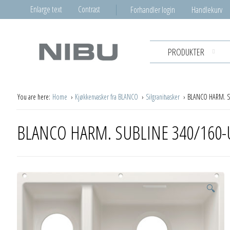
Enlarge text
Contrast
Forhandler login
Handlekurv
PRODUKTER
You are here:
Home
Kjøkkenvasker fra BLANCO
Silgranitvasker
BLANCO HARM. S
BLANCO HARM. SUBLINE 340/160-
🔍