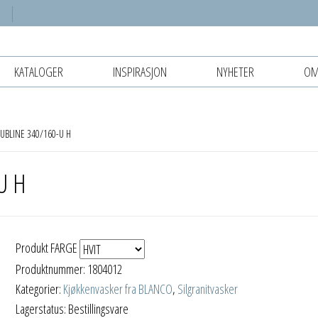
KATALOGER
INSPIRASJON
NYHETER
OM
UBLINE 340/160-U H
U H
Produkt FARGE
Produktnummer:
1804012
Kategorier:
Kjøkkenvasker fra BLANCO
,
Silgranitvasker
Lagerstatus: Bestillingsvare