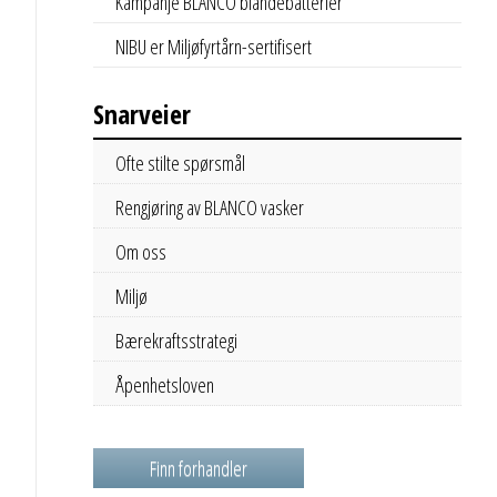
Kampanje BLANCO blandebatterier
NIBU er Miljøfyrtårn-sertifisert
Snarveier
Ofte stilte spørsmål
Rengjøring av BLANCO vasker
Om oss
Miljø
Bærekraftsstrategi
Åpenhetsloven
Finn forhandler