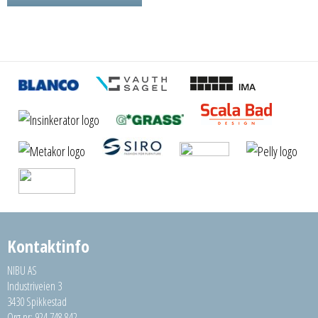
Kontaktinfo
NIBU AS
Industriveien 3
3430 Spikkestad
Org.nr: 924 748 842