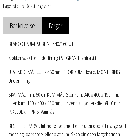
Lagerstatus: Bestillingsvare
Beskrivelse
Farger
BLANCO HARM. SUBLINE 340/160-U H
Kjøkkenvask for underliming i SILGRANIT, antrasitt.
UTVENDIG MÅL: 555 x 460 mm. STOR KUM: Høyre. MONTERING:
Underliming.
SKAPMÅL: min. 60 cm KUM MÅL: Stor kum: 340 x 400 x 190 mm.
Liten kum: 160 x 400 x 130 mm, innvendig hjørneradie på 10 mm.
INKLUDERT I PRIS: Vannlås.
BESTILL SEPARAT: InFino rørsett med eller uten oppløft i farge sort,
messing, dark steel eller platinum. Skap din egen fargeharmoni