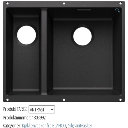
🔍
Produkt FARGE
Produktnummer:
1803992
Kategorier:
Kjøkkenvasker fra BLANCO
,
Silgranitvasker