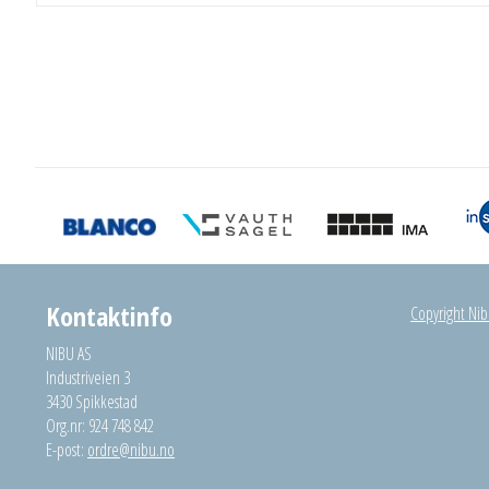
Kontaktinfo
Copyright Nibu
NIBU AS
Industriveien 3
3430 Spikkestad
Org.nr: 924 748 842
E-post:
ordre@nibu.no