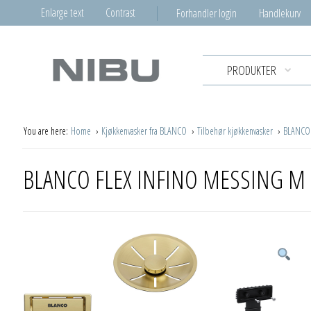
Enlarge text
Contrast
Forhandler login
Handlekurv
PRODUKTER
You are here:
Home
Kjøkkenvasker fra BLANCO
Tilbehør kjøkkenvasker
BLANCO
BLANCO FLEX INFINO MESSING M