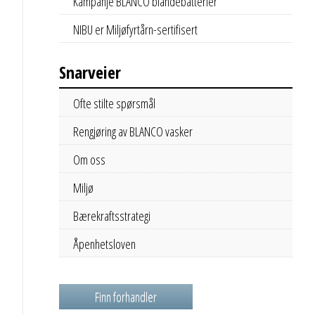
Kampanje BLANCO blandebatterier
NIBU er Miljøfyrtårn-sertifisert
Snarveier
Ofte stilte spørsmål
Rengjøring av BLANCO vasker
Om oss
Miljø
Bærekraftsstrategi
Åpenhetsloven
Finn forhandler