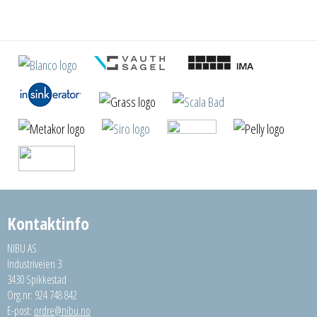
Kontaktinfo
NIBU AS
Industriveien 3
3430 Spikkestad
Org.nr: 924 748 842
E-post:
ordre@nibu.no