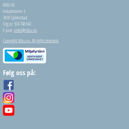
NIBU AS
Industriveien 3
3430 Spikkestad
Org.nr: 924 748 842
E-post:
ordre@nibu.no
Copyright Nibu.no. All rights reserved.
Følg oss på: