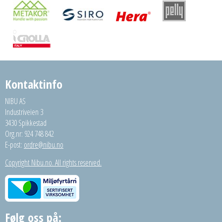
Kontaktinfo
NIBU AS
Industriveien 3
3430 Spikkestad
Org.nr: 924 748 842
E-post:
ordre@nibu.no
Copyright Nibu.no. All rights reserved.
Følg oss på: