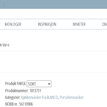
KATALOGER
INSPIRASJON
NYHETER
OM
N 500-U
Produkt FARGE
Produktnummer:
1813731
Kategorier:
Kjøkkenvasker fra BLANCO
,
Porselensvasker
NOBB nr.: 56110906