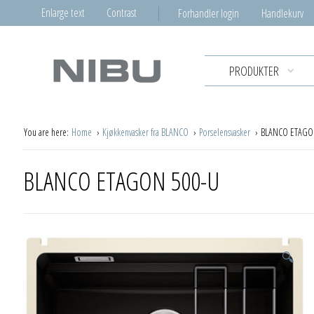
Enlarge text
Contrast
Forhandler login
Handlekurv
PRODUKTER
You are here:
Home
Kjøkkenvasker fra BLANCO
Porselensvasker
BLANCO ETAGO
BLANCO ETAGON 500-U
🔍