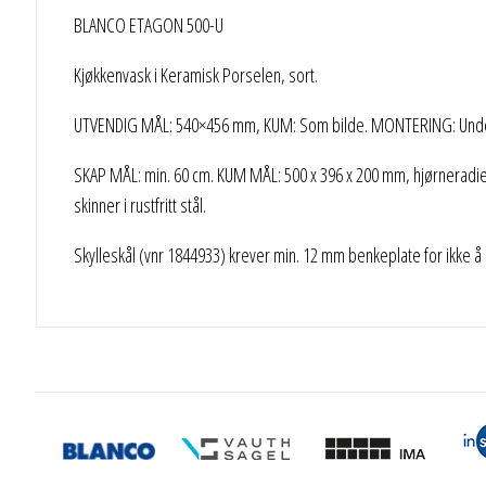
BLANCO ETAGON 500-U
Kjøkkenvask i Keramisk Porselen, sort.
UTVENDIG MÅL: 540×456 mm, KUM: Som bilde. MONTERING: Unde
SKAP MÅL: min. 60 cm. KUM MÅL: 500 x 396 x 200 mm, hjørneradie 1
skinner i rustfritt stål.
Skylleskål (vnr 1844933) krever min. 12 mm benkeplate for ikke å 