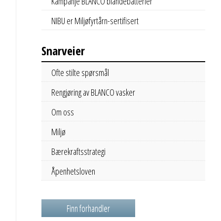
Kampanje BLANCO blandebatterier
NIBU er Miljøfyrtårn-sertifisert
Snarveier
Ofte stilte spørsmål
Rengjøring av BLANCO vasker
Om oss
Miljø
Bærekraftsstrategi
Åpenhetsloven
Finn forhandler