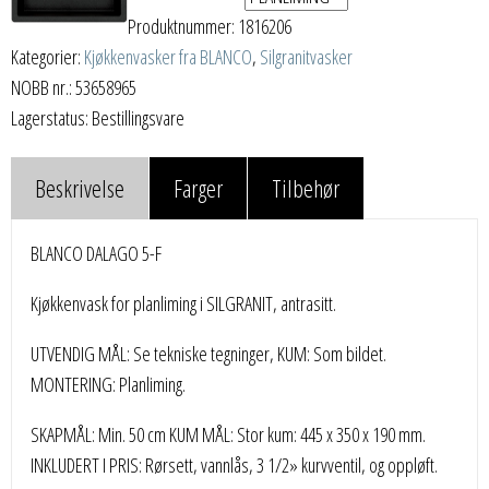
Produktnummer:
1816206
Kategorier:
Kjøkkenvasker fra BLANCO
,
Silgranitvasker
NOBB nr.: 53658965
Lagerstatus: Bestillingsvare
Beskrivelse
Farger
Tilbehør
BLANCO DALAGO 5-F
Kjøkkenvask for planliming i SILGRANIT, antrasitt.
UTVENDIG MÅL: Se tekniske tegninger, KUM: Som bildet.
MONTERING: Planliming.
SKAPMÅL: Min. 50 cm KUM MÅL: Stor kum: 445 x 350 x 190 mm.
INKLUDERT I PRIS: Rørsett, vannlås, 3 1/2» kurvventil, og oppløft.