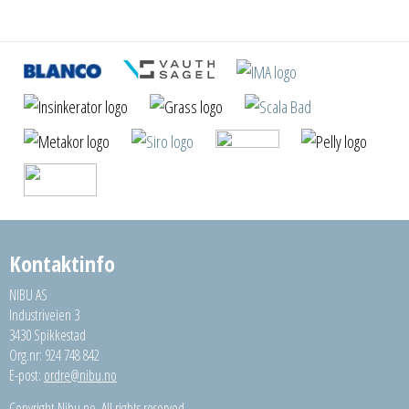
Kontaktinfo
NIBU AS
Industriveien 3
3430 Spikkestad
Org.nr: 924 748 842
E-post:
ordre@nibu.no
Copyright Nibu.no. All rights reserved.