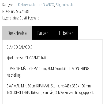
Kategorier:
Kjøkkenvasker fra BLANCO
,
Silgranitvasker
NOBB nr.: 53571681
Lagerstatus: Bestillingsvare
Beskrivelse
Farger
Tilbehør
BLANCO DALAGO 5
Kjøkkenvask i SILGRANIT, hvit.
UTVENDIG MÅL: 515×510 mm, KUM: Som bildet. MONTERING:
Nedfelling.
SKAPMÅL: Min. 50 cm KUM MÅL: Stor kum: 445 x 350 x 190 mm.
INKLUDERT I PRIS: Rørsett, vannlås, 3 1/2» kurvventil, og oppløft.