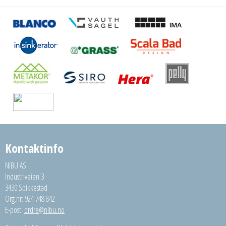
Kontaktinfo
NIBU AS
Industriveien 3
3430 Spikkestad
Org.nr: 924 748 842
E-post:
ordre@nibu.no