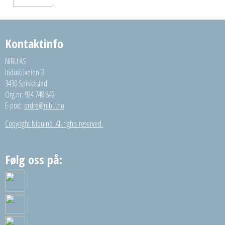
Kontaktinfo
NIBU AS
Industriveien 3
3430 Spikkestad
Org.nr: 924 748 842
E-post:
ordre@nibu.no
Copyright Nibu.no. All rights reserved.
Følg oss på: