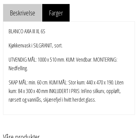
Beskrivelse
Farger
BLANCO AXIA III XL 6S
Kjøkkenvask i SILGRANIT, sort.
UTVENDIG MÅL: 1000 x 510 mm. KUM: Vendbar. MONTERING:
Nedfelling.
SKAP MÅL: min. 60 cm. KUM MÅL: Stor kum: 440 x 470 x 190. Liten
kum: 84 x 300 x 40 mm INKLUDERT I PRIS: InFino silkurv, oppløft,
rørsett og vannlås, skjærefjel i hvitt herdet glass.
Våre produkter