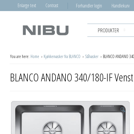
Enlarge text
Contrast
Forhandler login
Handlekurv
PRODUKTER
You are here:
Home
Kjøkkenvasker fra BLANCO
Stålvasker
BLANCO ANDANO 340/
BLANCO ANDANO 340/180-IF Venst
🔍