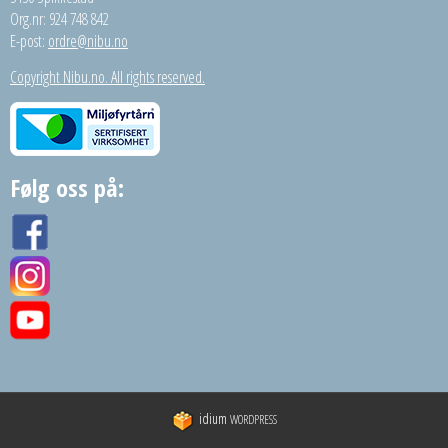
Org.nr: 924 748 842
E-post:
ordre@nibu.no
Copyright Nibu.no. All rights reserved.
Følg oss på:
idium
WORDPRESS