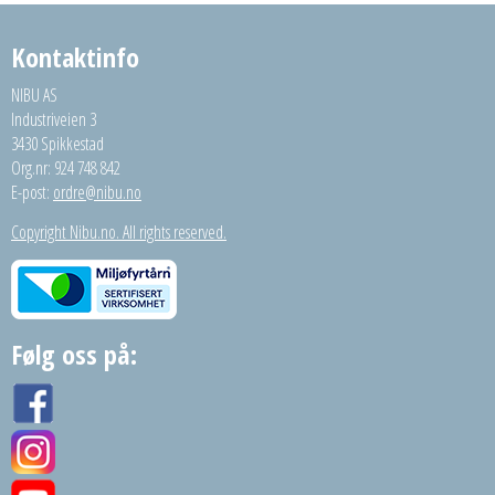
Kontaktinfo
NIBU AS
Industriveien 3
3430 Spikkestad
Org.nr: 924 748 842
E-post:
ordre@nibu.no
Copyright Nibu.no. All rights reserved.
Følg oss på: