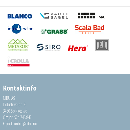
Kontaktinfo
NIBU AS
Industriveien 3
3430 Spikkestad
Org.nr: 924 748 842
E-post:
ordre@nibu.no