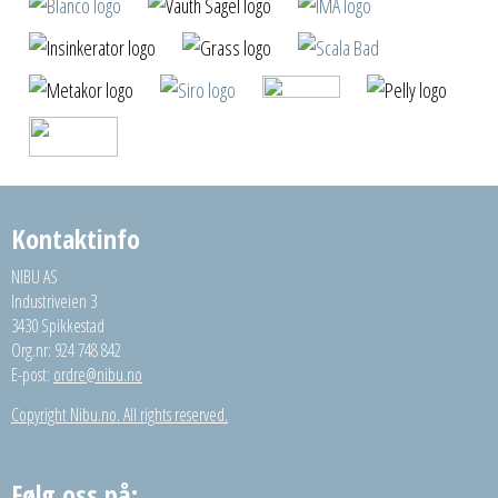
Kontaktinfo
NIBU AS
Industriveien 3
3430 Spikkestad
Org.nr: 924 748 842
E-post:
ordre@nibu.no
Copyright Nibu.no. All rights reserved.
Følg oss på: