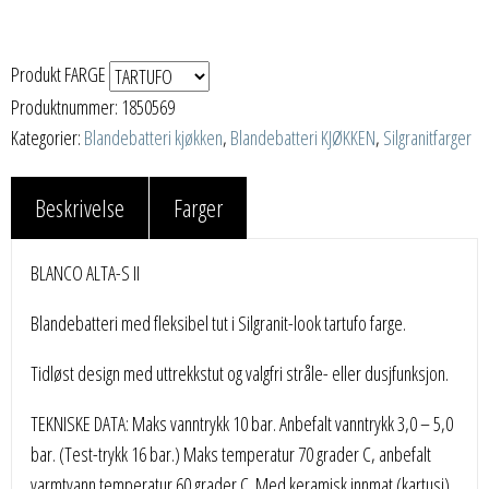
Produkt FARGE
Produktnummer:
1850569
Kategorier:
Blandebatteri kjøkken
,
Blandebatteri KJØKKEN
,
Silgranitfarger
Beskrivelse
Farger
BLANCO ALTA-S II
Blandebatteri med fleksibel tut i Silgranit-look tartufo farge.
Tidløst design med uttrekkstut og valgfri stråle- eller dusjfunksjon.
TEKNISKE DATA: Maks vanntrykk 10 bar. Anbefalt vanntrykk 3,0 – 5,0
bar. (Test-trykk 16 bar.) Maks temperatur 70 grader C, anbefalt
varmtvann temperatur 60 grader C. Med keramisk innmat (kartusj)