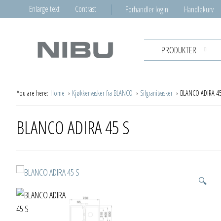
Enlarge text
Contrast
Forhandler login
Handlekurv
PRODUKTER
You are here:
Home
Kjøkkenvasker fra BLANCO
Silgranitvasker
BLANCO ADIRA 45
BLANCO ADIRA 45 S
🔍