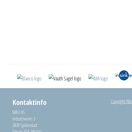
Kontaktinfo
Copyright Nibu
NIBU AS
Industriveien 3
3430 Spikkestad
Org.nr: 924 748 842