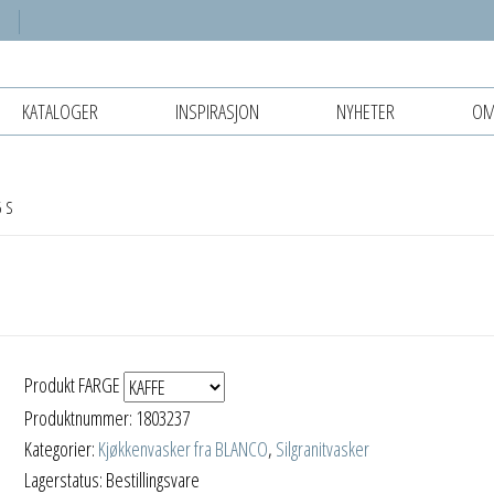
KATALOGER
INSPIRASJON
NYHETER
OM
 S
Produkt FARGE
Produktnummer:
1803237
Kategorier:
Kjøkkenvasker fra BLANCO
,
Silgranitvasker
Lagerstatus: Bestillingsvare