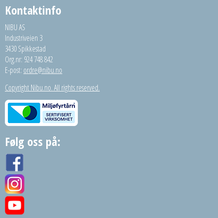
Kontaktinfo
NIBU AS
Industriveien 3
3430 Spikkestad
Org.nr: 924 748 842
E-post:
ordre@nibu.no
Copyright Nibu.no. All rights reserved.
Følg oss på: