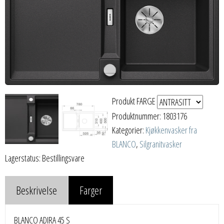
Produkt FARGE
Produktnummer:
1803176
Kategorier:
Kjøkkenvasker fra
BLANCO
,
Silgranitvasker
Lagerstatus: Bestillingsvare
Beskrivelse
Farger
BLANCO ADIRA 45 S