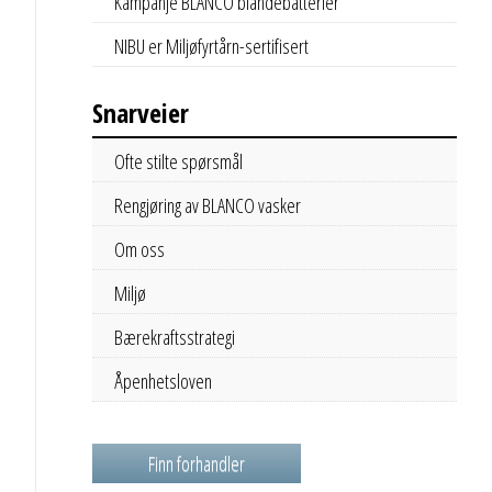
Kampanje BLANCO blandebatterier
NIBU er Miljøfyrtårn-sertifisert
Snarveier
Ofte stilte spørsmål
Rengjøring av BLANCO vasker
Om oss
Miljø
Bærekraftsstrategi
Åpenhetsloven
Finn forhandler