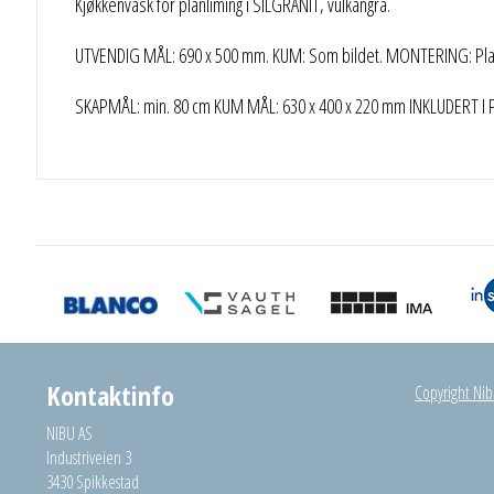
Kjøkkenvask for planliming i SILGRANIT, vulkangrå.
UTVENDIG MÅL: 690 x 500 mm. KUM: Som bildet. MONTERING: Plan
SKAPMÅL: min. 80 cm KUM MÅL: 630 x 400 x 220 mm INKLUDERT I PRI
Kontaktinfo
Copyright Nibu
NIBU AS
Industriveien 3
3430 Spikkestad