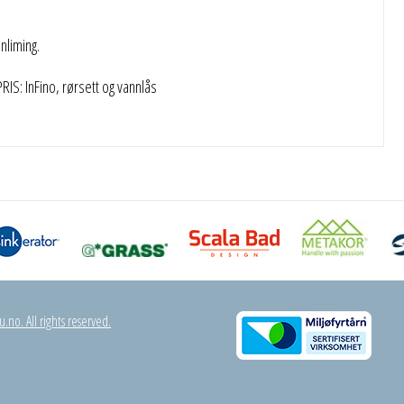
liming.
S: InFino, rørsett og vannlås
.no. All rights reserved.