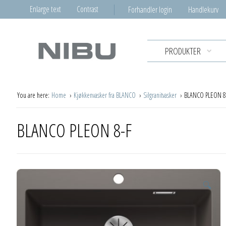
Enlarge text
Contrast
Forhandler login
Handlekurv
PRODUKTER
You are here:
Home
Kjøkkenvasker fra BLANCO
Silgranitvasker
BLANCO PLEON 8
BLANCO PLEON 8-F
🔍