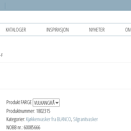
KATALOGER
INSPIRASJON
NYHETER
OM
-F
Produkt FARGE
Produktnummer:
1802315
Kategorier:
Kjøkkenvasker fra BLANCO
,
Silgranitvasker
NOBB nr.: 60085666