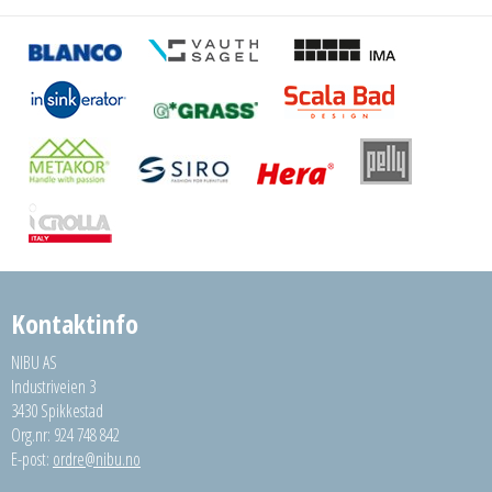
Kontaktinfo
NIBU AS
Industriveien 3
3430 Spikkestad
Org.nr: 924 748 842
E-post:
ordre@nibu.no