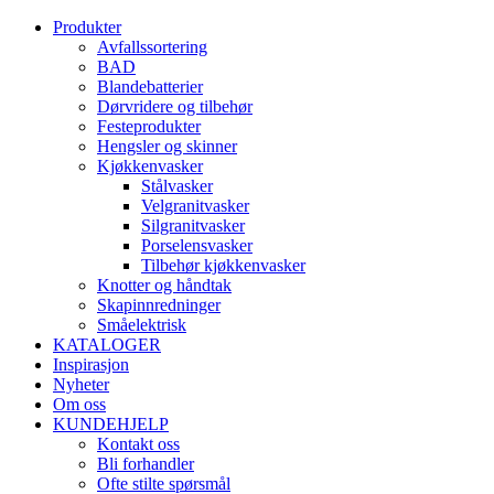
Produkter
Avfallssortering
BAD
Blandebatterier
Dørvridere og tilbehør
Festeprodukter
Hengsler og skinner
Kjøkkenvasker
Stålvasker
Velgranitvasker
Silgranitvasker
Porselensvasker
Tilbehør kjøkkenvasker
Knotter og håndtak
Skapinnredninger
Småelektrisk
KATALOGER
Inspirasjon
Nyheter
Om oss
KUNDEHJELP
Kontakt oss
Bli forhandler
Ofte stilte spørsmål