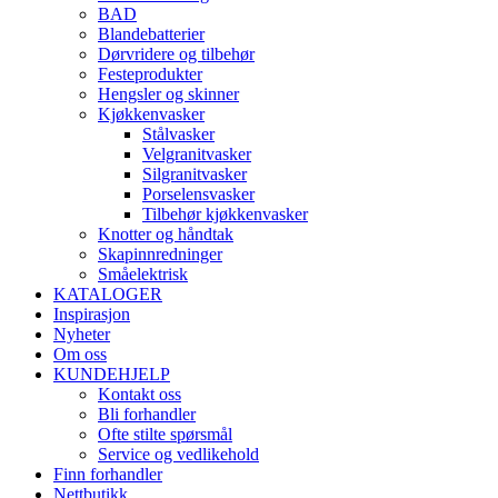
BAD
Blandebatterier
Dørvridere og tilbehør
Festeprodukter
Hengsler og skinner
Kjøkkenvasker
Stålvasker
Velgranitvasker
Silgranitvasker
Porselensvasker
Tilbehør kjøkkenvasker
Knotter og håndtak
Skapinnredninger
Småelektrisk
KATALOGER
Inspirasjon
Nyheter
Om oss
KUNDEHJELP
Kontakt oss
Bli forhandler
Ofte stilte spørsmål
Service og vedlikehold
Finn forhandler
Nettbutikk