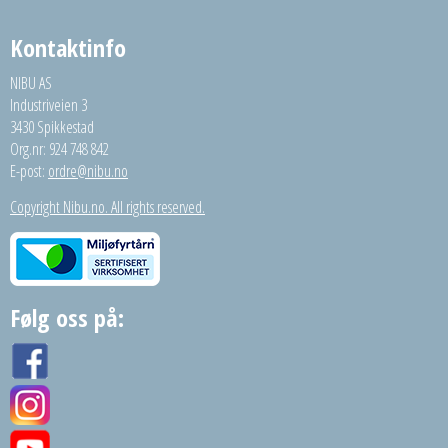
Kontaktinfo
NIBU AS
Industriveien 3
3430 Spikkestad
Org.nr: 924 748 842
E-post:
ordre@nibu.no
Copyright Nibu.no. All rights reserved.
Følg oss på: