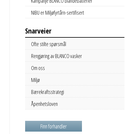
Kampanje BLANCO blandebatterier
NIBU er Miljøfyrtårn-sertifisert
Snarveier
Ofte stilte spørsmål
Rengjøring av BLANCO vasker
Om oss
Miljø
Bærekraftsstrategi
Åpenhetsloven
Finn forhandler