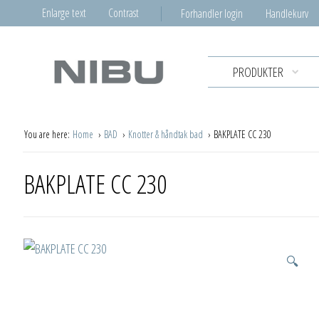
Enlarge text
Contrast
Forhandler login
Handlekurv
PRODUKTER
You are here:
Home
BAD
Knotter & håndtak bad
BAKPLATE CC 230
BAKPLATE CC 230
🔍