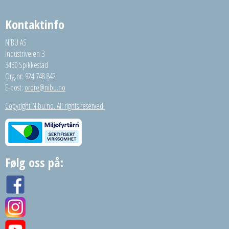
Kontaktinfo
NIBU AS
Industriveien 3
3430 Spikkestad
Org.nr: 924 748 842
E-post:
ordre@nibu.no
Copyright Nibu.no. All rights reserved.
Følg oss på: