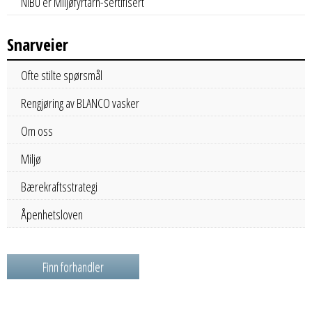
NIBU er Miljøfyrtårn-sertifisert
Snarveier
Ofte stilte spørsmål
Rengjøring av BLANCO vasker
Om oss
Miljø
Bærekraftsstrategi
Åpenhetsloven
Finn forhandler