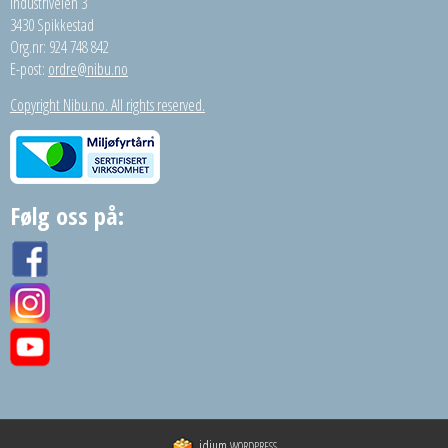
Industriveien 3
3430 Spikkestad
Org.nr: 924 748 842
E-post:
ordre@nibu.no
Copyright Nibu.no. All rights reserved.
Følg oss på:
idium
WORDPRESS