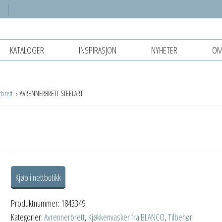
KATALOGER
INSPIRASJON
NYHETER
OM
rbrett
AVRENNERBRETT STEELART
Kjøp i nettbutikk
Produktnummer:
1843349
Kategorier:
Avrennerbrett
,
Kjøkkenvasker fra BLANCO
,
Tilbehør