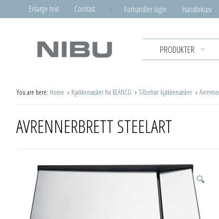
Enlarge text
Contrast
Forhandler login
Handlekurv
PRODUKTER
You are here:
Home
Kjøkkenvasker fra BLANCO
Tilbehør kjøkkenvasker
Avrenne
AVRENNERBRETT STEELART
🔍