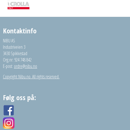
Kontaktinfo
NIBU AS
Industriveien 3
3430 Spikkestad
Org.nr: 924 748 842
E-post:
ordre@nibu.no
Copyright Nibu.no. All rights reserved.
Følg oss på: