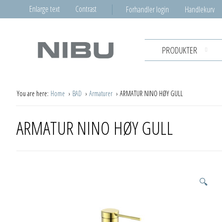
Enlarge text
Contrast
Forhandler login
Handlekurv
PRODUKTER
You are here:
Home
BAD
Armaturer
ARMATUR NINO HØY GULL
ARMATUR NINO HØY GULL
🔍