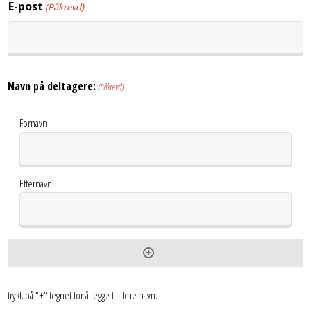
E-post
(Påkrevd)
Navn på deltagere:
(Påkrevd)
trykk på "+" tegnet for å legge til flere navn.