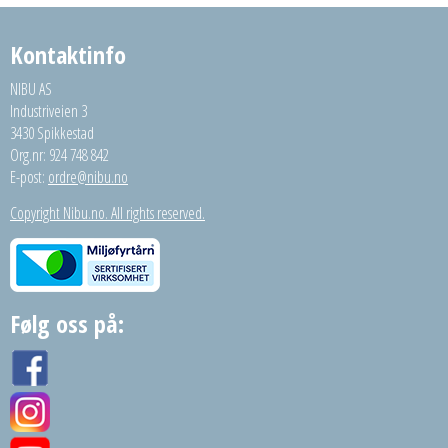
Kontaktinfo
NIBU AS
Industriveien 3
3430 Spikkestad
Org.nr: 924 748 842
E-post:
ordre@nibu.no
Copyright Nibu.no. All rights reserved.
Følg oss på: