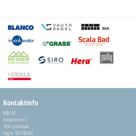
Kontaktinfo
NIBU AS
Industriveien 3
3430 Spikkestad
Org.nr: 924 748 842